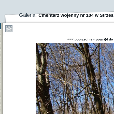
Galeria:
Cmentarz wojenny nr 104 w Strzesz
<<< poprzednie
•
powr�t do 