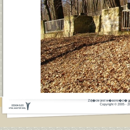
Zdj�cie jest w�asno�ci�
a
Copyright © 2005 - 