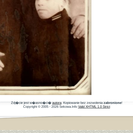
Zdj�cie jest w�asno�ci�
autora
. Kopiowanie bez zezwolenia
zabronione
!
Copyright © 2005 - 2026 Sekowa.Info
Valid XHTML 1.0 Strict