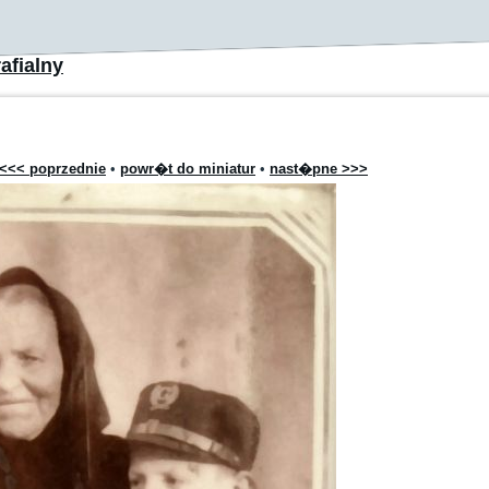
afialny
<<< poprzednie
•
powr�t do miniatur
•
nast�pne >>>