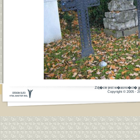
Zdj�cie jest w�asno�ci�
a
Copyright © 2005 - 