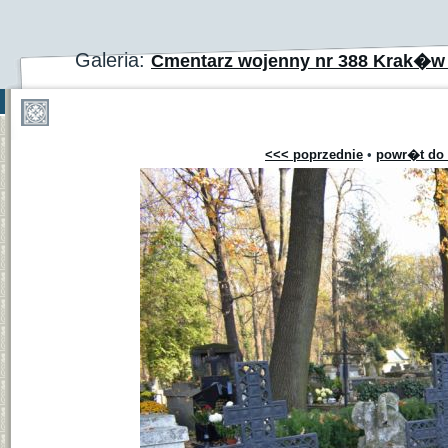
Galeria:
Cmentarz wojenny nr 388 Krak�w
<<< poprzednie
•
powr�t do 