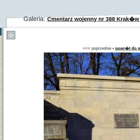
Galeria:
Cmentarz wojenny nr 388 Krak�w
<<< poprzednie
•
powr�t do m