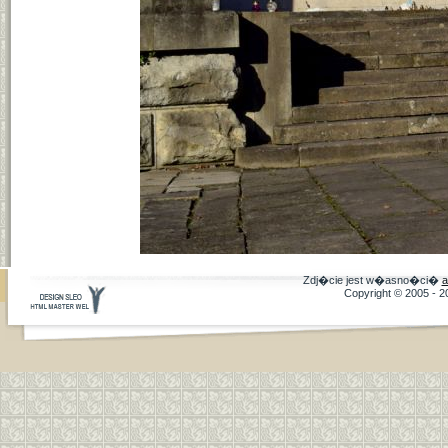
Zdj�cie jest w�asno�ci�
a
Copyright © 2005 - 