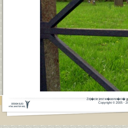
Zdj�cie jest w�asno�ci�
a
Copyright © 2005 - 