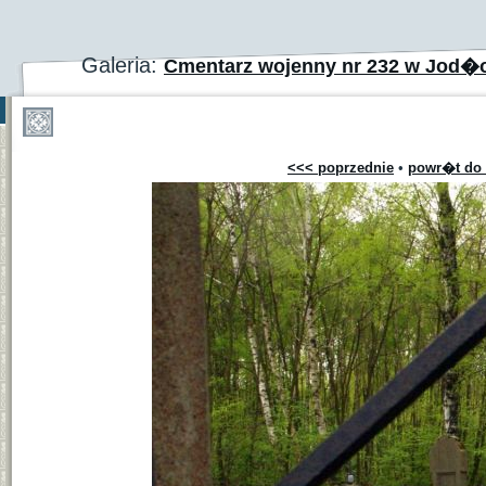
Galeria:
Cmentarz wojenny nr 232 w Jod�
<<< poprzednie
•
powr�t do 