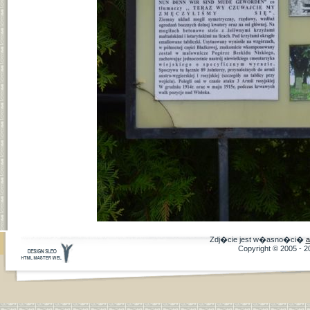
Zdj�cie jest w�asno�ci�
a
Copyright © 2005 - 