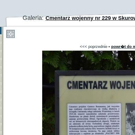
Galeria:
Cmentarz wojenny nr 229 w Skuro
<<< poprzednie
•
powr�t do m