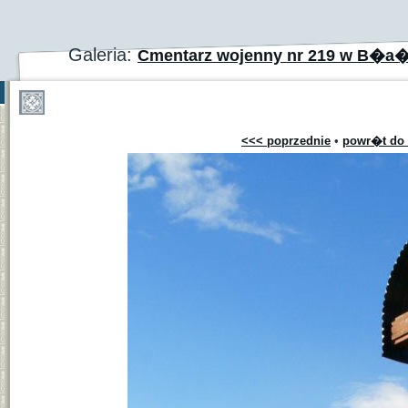
Galeria:
Cmentarz wojenny nr 219 w B�a
<<< poprzednie
•
powr�t do 