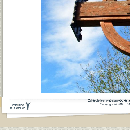
Zdj�cie jest w�asno�ci�
a
Copyright © 2005 - 