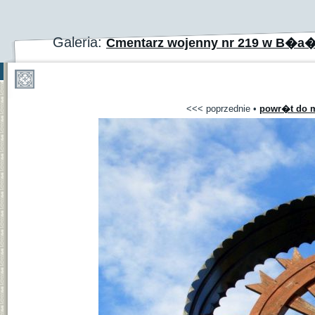
Galeria:
Cmentarz wojenny nr 219 w B�a
<<< poprzednie
•
powr�t do m