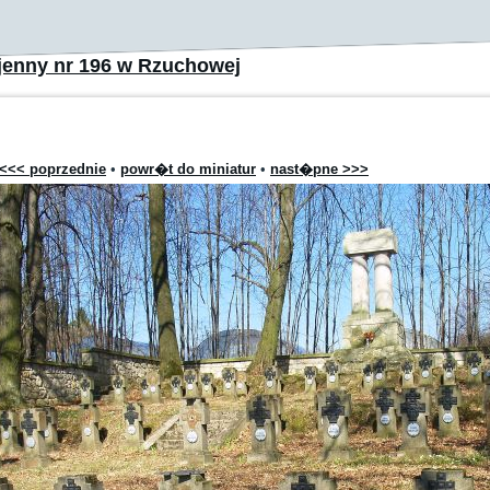
enny nr 196 w Rzuchowej
<<< poprzednie
•
powr�t do miniatur
•
nast�pne >>>