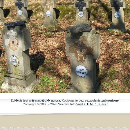
Zdj�cie jest w�asno�ci�
autora
. Kopiowanie bez zezwolenia
zabronione
!
Copyright © 2005 - 2026 Sekowa.Info
Valid XHTML 1.0 Strict