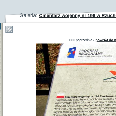
Galeria:
Cmentarz wojenny nr 196 w Rzuch
<<< poprzednie
•
powr�t do m