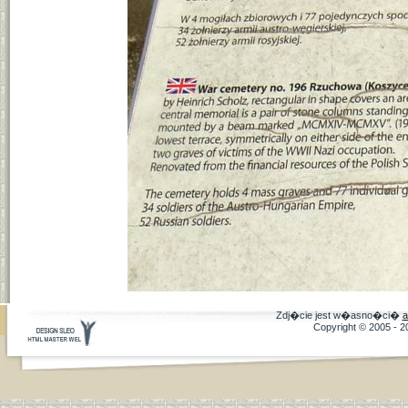
Zdj�cie jest w�asno�ci�
a
Copyright © 2005 - 