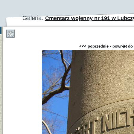
Galeria:
Cmentarz wojenny nr 191 w Lubc
<<< poprzednie
•
powr�t do 