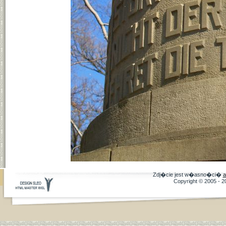
Zdj�cie jest w�asno�ci�
a
Copyright © 2005 - 