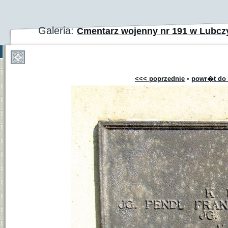
Galeria:
Cmentarz wojenny nr 191 w Lubc
<<< poprzednie
•
powr�t do 