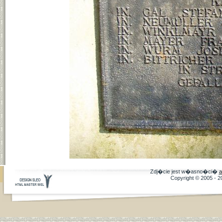
Zdj�cie jest w�asno�ci�
a
Copyright © 2005 - 