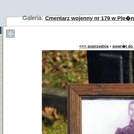
Galeria:
Cmentarz wojenny nr 179 w Ple�
<<< poprzednie
•
powr�t do 