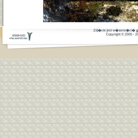
Zdj�cie jest w�asno�ci�
a
Copyright © 2005 - 