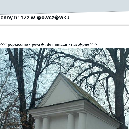
jenny nr 172 w �owcz�wku
<<< poprzednie
•
powr�t do miniatur
•
nast�pne >>>