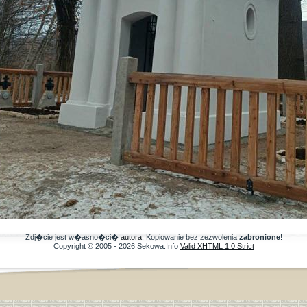
Zdj�cie jest w�asno�ci�
autora
. Kopiowanie bez zezwolenia
zabronione
!
Copyright © 2005 - 2026 Sekowa.Info
Valid XHTML 1.0 Strict