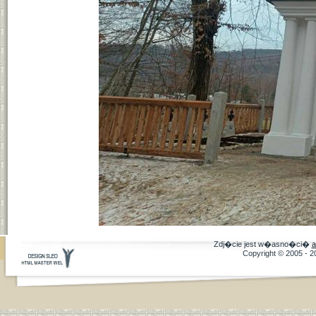
Zdj�cie jest w�asno�ci�
a
Copyright © 2005 - 