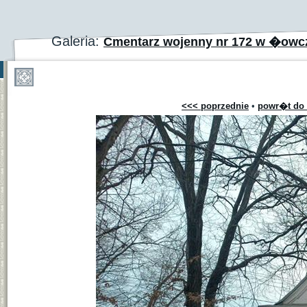
Galeria:
Cmentarz wojenny nr 172 w �ow
<<< poprzednie
•
powr�t do 