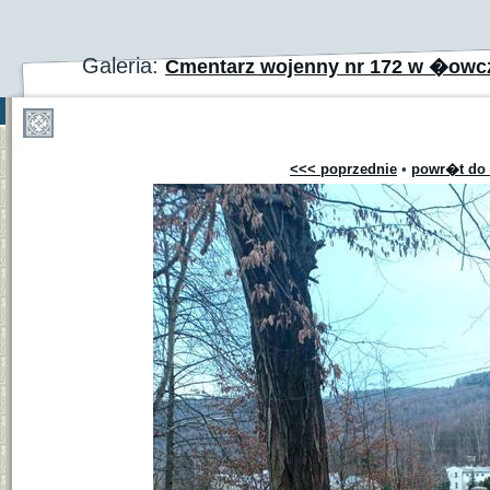
Galeria:
Cmentarz wojenny nr 172 w �ow
<<< poprzednie
•
powr�t do 