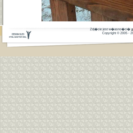
Zdj�cie jest w�asno�ci�
a
Copyright © 2005 - 