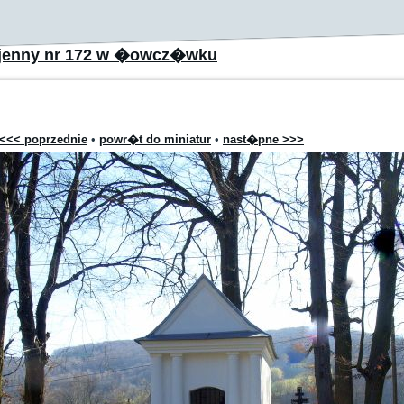
jenny nr 172 w �owcz�wku
<<< poprzednie
•
powr�t do miniatur
•
nast�pne >>>