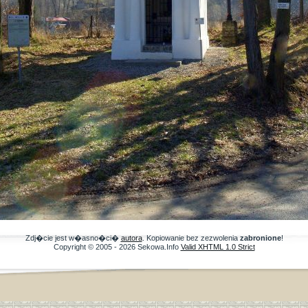
Zdj�cie jest w�asno�ci�
autora
. Kopiowanie bez zezwolenia
zabronione
!
Copyright © 2005 - 2026 Sekowa.Info
Valid XHTML 1.0 Strict