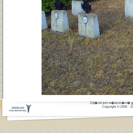
Zdj�cie jest w�asno�ci�
a
Copyright © 2005 - 