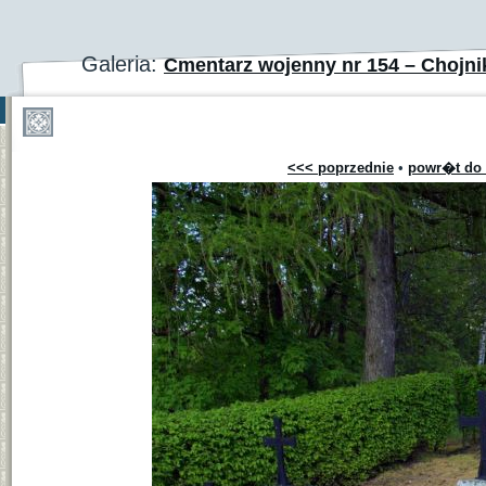
Galeria:
Cmentarz wojenny nr 154 – Chojni
<<< poprzednie
•
powr�t do 