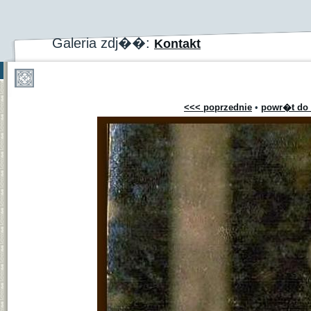
Galeria zdj��:
Kontakt
<<< poprzednie
•
powr�t do 