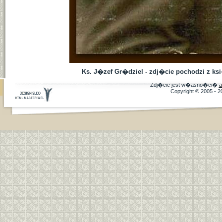
Ks. J�zef Gr�dziel - zdj�cie pochodzi z k
Zdj�cie jest w�asno�ci�
a
Copyright © 2005 - 