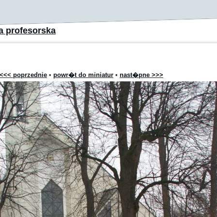
a profesorska
<<< poprzednie
•
powr�t do miniatur
•
nast�pne >>>